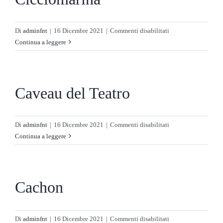
su
Di
adminfnt
|
16 Dicembre 2021
|
Commenti disabilitati
Cicciomarina
Continua a leggere
Caveau del Teatro
su
Di
adminfnt
|
16 Dicembre 2021
|
Commenti disabilitati
Caveau
Continua a leggere
del
Teatro
Cachon
su
Di
adminfnt
|
16 Dicembre 2021
|
Commenti disabilitati