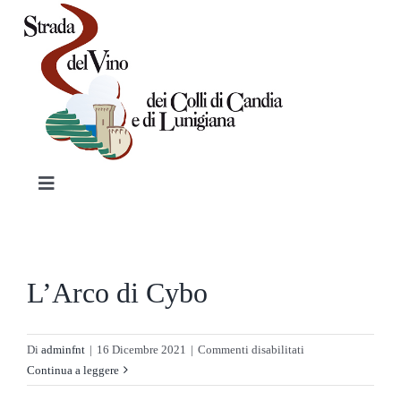
Salta
al
contenuto
Toggle
Navigation
HOME
L’Arco di Cybo
PRODOTTI TIPICI
VINI
su
Di
adminfnt
|
16 Dicembre 2021
|
Commenti disabilitati
L’Arco
Continua a leggere
di