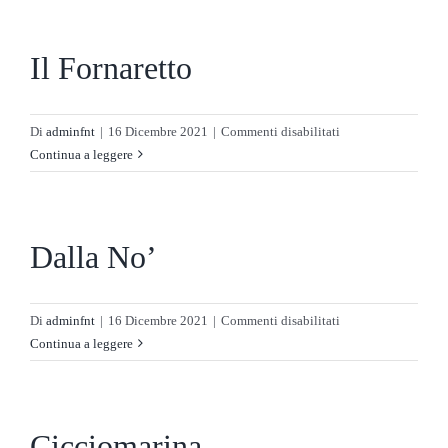
AZIENDE
Cybo
Il Fornaretto
CONTATTI
su
Di
adminfnt
|
16 Dicembre 2021
|
Commenti disabilitati
Il
Continua a leggere
Fornaretto
Dalla No’
su
Di
adminfnt
|
16 Dicembre 2021
|
Commenti disabilitati
Dalla
Continua a leggere
No’
Cicciomarina