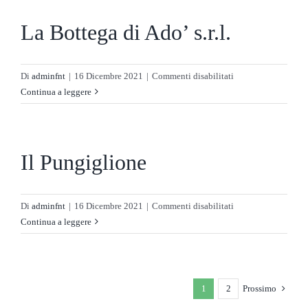
La Bottega di Ado’ s.r.l.
su
Di
adminfnt
|
16 Dicembre 2021
|
Commenti disabilitati
La
Continua a leggere
Bottega
di
Ado’
s.r.l.
Il Pungiglione
su
Di
adminfnt
|
16 Dicembre 2021
|
Commenti disabilitati
Il
Continua a leggere
Pungiglione
1
2
Prossimo