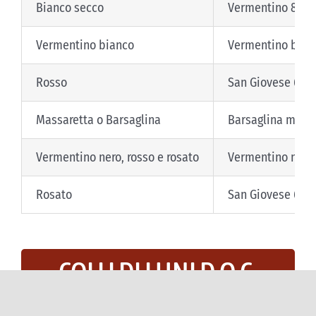
Bianco secco
Vermentino 80% A
Vermentino bianco
Vermentino bian
Rosso
San Giovese 60-
Massaretta o Barsaglina
Barsaglina mini
Vermentino nero, rosso e rosato
Vermentino nero
Rosato
San Giovese 60-
COLLI DI LUNI D.O.C.
Zona di produzione: Comuni di Fosdinovo, Aulla,