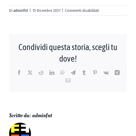
AZIENDE
su
Di
adminfnt
|
15 Dicembre 2021
|
Commenti disabilitati
Agricola
CONTATTI
Lunigiana
S.
Chiara
Condividi questa storia, scegli tu
srl
dove!
Facebook
X
Reddit
LinkedIn
WhatsApp
Telegram
Tumblr
Pinterest
Vk
Xing
Email
Scritto da:
adminfnt