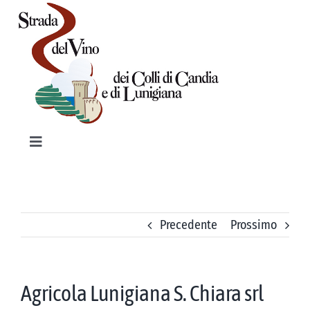
Salta
al
contenuto
Toggle
Navigation
HOME
PRODOTTI TIPICI
Precedente
Prossimo
VINI
Agricola Lunigiana S. Chiara srl