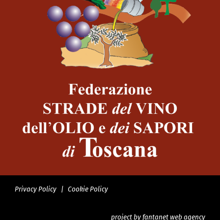
Privacy Policy
|
Cookie Policy
project by
fantanet web agency