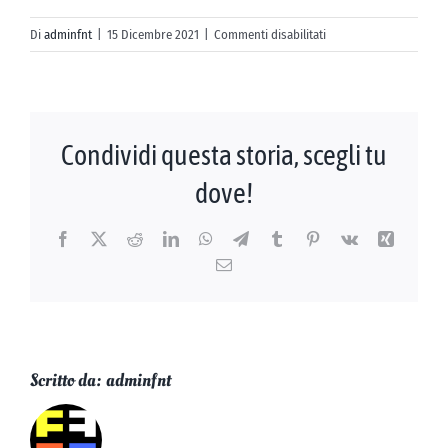
AZIENDE
su
Di
adminfnt
|
15 Dicembre 2021
|
Commenti disabilitati
Antica
CONTATTI
Farmacia
Clementi
Condividi questa storia, scegli tu
dove!
Facebook
X
Reddit
LinkedIn
WhatsApp
Telegram
Tumblr
Pinterest
Vk
Xing
Email
Scritto da:
adminfnt