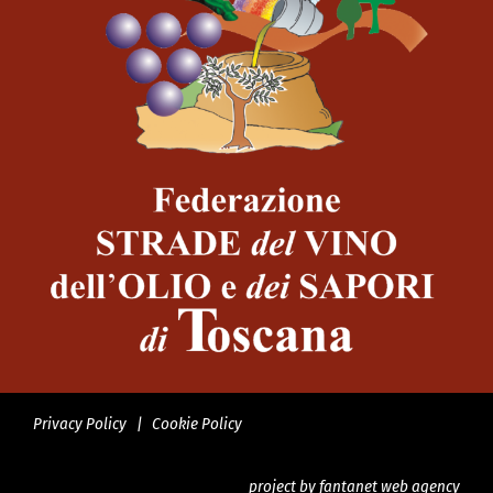
Privacy Policy
|
Cookie Policy
project by
fantanet web agency