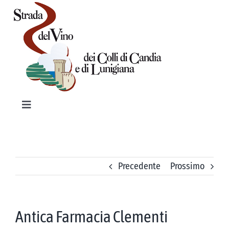
Salta
al
contenuto
Toggle
Navigation
HOME
PRODOTTI TIPICI
Precedente
Prossimo
VINI
Antica Farmacia Clementi