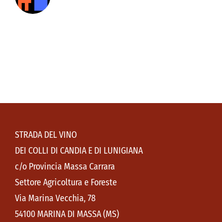
STRADA DEL VINO
DEI COLLI DI CANDIA E DI LUNIGIANA
c/o Provincia Massa Carrara
Settore Agricoltura e Foreste
Via Marina Vecchia, 78
54100 MARINA DI MASSA (MS)