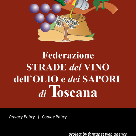
Privacy Policy
|
Cookie Policy
project by
fantanet web agency