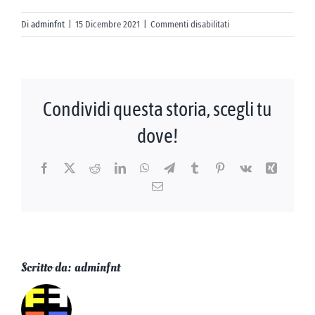
AZIENDE
su
Di
adminfnt
|
15 Dicembre 2021
|
Commenti disabilitati
Ca’
CONTATTI
Del
Moro
Resort
Condividi questa storia, scegli tu
dove!
Facebook
X
Reddit
LinkedIn
WhatsApp
Telegram
Tumblr
Pinterest
Vk
Xing
Email
Scritto da:
adminfnt