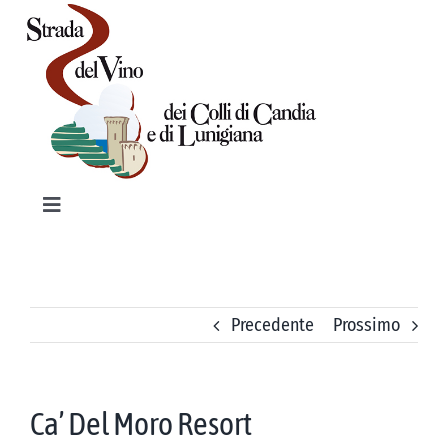
Salta
al
contenuto
Toggle
Navigation
HOME
PRODOTTI TIPICI
Precedente
Prossimo
VINI
Ca’ Del Moro Resort