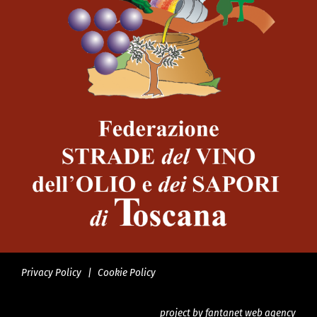
Privacy Policy
|
Cookie Policy
project by
fantanet web agency