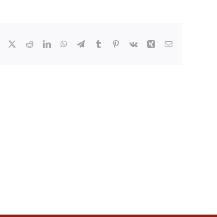
Facebook
X
Reddit
LinkedIn
WhatsApp
Telegram
Tumblr
Pinterest
Vk
Xing
Email