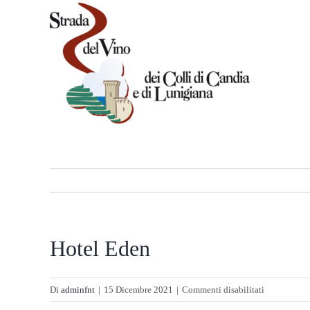
Salta
al
contenuto
Hotel Eden
su
Di
adminfnt
|
15 Dicembre 2021
|
Commenti disabilitati
Hotel