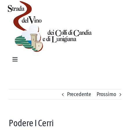
Salta
al
contenuto
Toggle
Navigation
HOME
PRODOTTI TIPICI
Precedente
Prossimo
VINI
Podere I Cerri