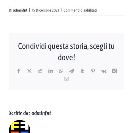
AZIENDE
su
Di
adminfnt
|
15 Dicembre 2021
|
Commenti disabilitati
Podere
CONTATTI
I
Cerri
Condividi questa storia, scegli tu
dove!
Facebook
X
Reddit
LinkedIn
WhatsApp
Telegram
Tumblr
Pinterest
Vk
Xing
Email
Scritto da:
adminfnt